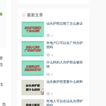
最新文章
汕头护照过期了怎么换证
4
外地户口可以在广州办护
照吗
4
替
什么样的人办护照会被拒
也
绝
5
汕头换护照需要什么材料
找
5
外地人可以在汕头办理护
。也
照吗