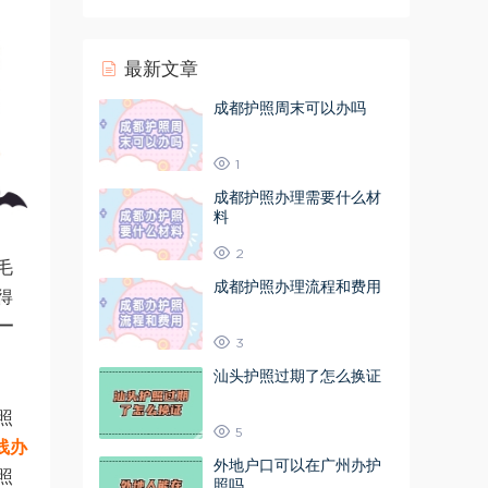
最新文章
成都护照周末可以办吗
1
成都护照办理需要什么材
料
2
毛
成都护照办理流程和费用
得
一
3
汕头护照过期了怎么换证
照
5
线办
外地户口可以在广州办护
照
照吗