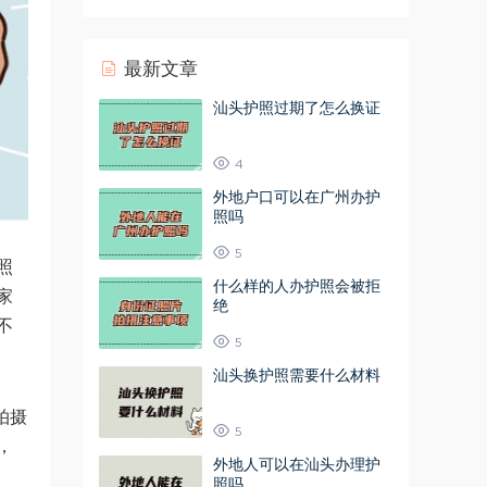
最新文章
汕头护照过期了怎么换证
4
外地户口可以在广州办护
照吗
5
照
什么样的人办护照会被拒
家
绝
不
5
汕头换护照需要什么材料
拍摄
5
，
外地人可以在汕头办理护
照吗