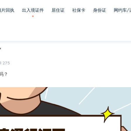
相片回执
出入境证件
居住证
社保卡
身份证
网约车/
审
275
吗？