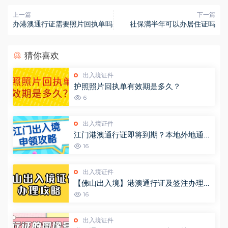
上一篇
下一篇
办港澳通行证需要照片回执单吗
社保满半年可以办居住证吗
猜你喜欢
出入境证件
护照照片回执单有效期是多久？
6
出入境证件
江门港澳通行证即将到期？本地外地通用
出入境办理流程请收好！
16
出入境证件
【佛山出入境】港澳通行证及签注办理攻
略， 网上办理现场拿证一站式流程来
16
啦！
出入境证件