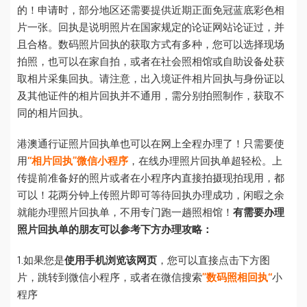
的！申请时，部分地区还需要提供近期正面免冠蓝底彩色相
片一张。回执是说明照片在国家规定的论证网站论证过，并
且合格。数码照片回执的获取方式有多种，您可以选择现场
拍照，也可以在家自拍，或者在社会照相馆或自助设备处获
取相片采集回执。请注意，出入境证件相片回执与身份证以
及其他证件的相片回执并不通用，需分别拍照制作，获取不
同的相片回执。
港澳通行证照片回执单也可以在网上全程办理了！只需要使
用
“相片回执”微信小程序
，在线办理照片回执单超轻松。上
传提前准备好的照片或者在小程序内直接拍摄现拍现用，都
可以！花两分钟上传照片即可等待回执办理成功，闲暇之余
就能办理照片回执单，不用专门跑一趟照相馆！
有需要办理
照片回执单的朋友可以参考下方办理攻略：
1.如果您是
使用手机浏览该网页
，您可以直接点击下方图
片，跳转到微信小程序，或者在微信搜索
”数码照相回执“
小
程序