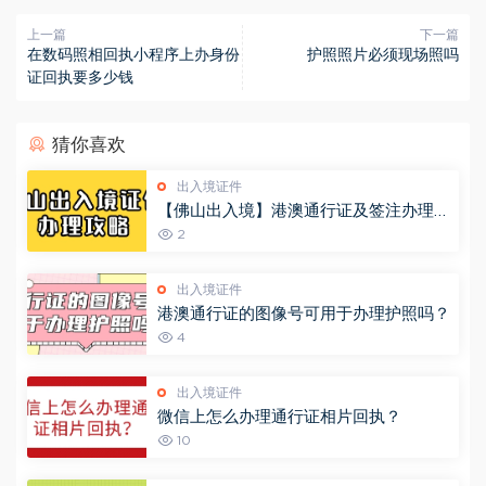
上一篇
下一篇
在数码照相回执小程序上办身份
护照照片必须现场照吗
证回执要多少钱
猜你喜欢
出入境证件
【佛山出入境】港澳通行证及签注办理攻
略， 网上办理现场拿证一站式流程来
2
啦！
出入境证件
港澳通行证的图像号可用于办理护照吗？
4
出入境证件
微信上怎么办理通行证相片回执？
10