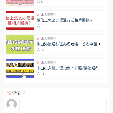
5
出入境证件
微信上怎么办理通行证相片回执？
11
出入境证件
佛山港澳通行证办理攻略：首次申领 +
异地办理 + 签注续签一文说清！
10
出入境证件
中山出入境办理指南：护照/港澳通行证
操作步骤+材料清单，一文搞定不跑空！
14
评论
0