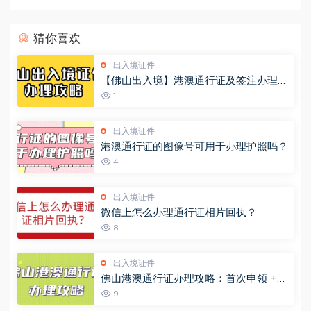
猜你喜欢
出入境证件
【佛山出入境】港澳通行证及签注办理攻
略， 网上办理现场拿证一站式流程来
1
啦！
出入境证件
港澳通行证的图像号可用于办理护照吗？
4
出入境证件
微信上怎么办理通行证相片回执？
8
出入境证件
佛山港澳通行证办理攻略：首次申领 +
异地办理 + 签注续签一文说清！
9