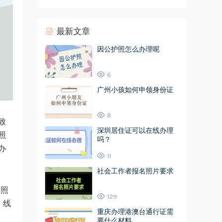
最新文章
因公护照怎么办理呢
6
广州小孩如何申领身份证
8
致
深圳居住证可以在线办理
照
吗？
办
11
社会工作者报名照片要求
的照
129
，线
重庆办理港澳台通行证需
要什么材料