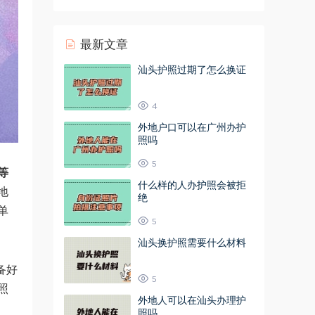
最新文章
汕头护照过期了怎么换证
4
外地户口可以在广州办护
照吗
5
等
什么样的人办护照会被拒
地
绝
单
5
汕头换护照需要什么材料
备好
5
照
外地人可以在汕头办理护
照吗