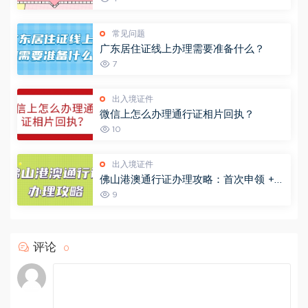
常见问题
广东居住证线上办理需要准备什么？
7
出入境证件
微信上怎么办理通行证相片回执？
10
出入境证件
佛山港澳通行证办理攻略：首次申领 +
异地办理 + 签注续签一文说清！
9
评论
0