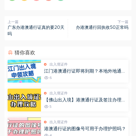
上一篇
下一篇
广东办港澳通行证真的要20天
办港澳通行回执收50正常吗
吗
猜你喜欢
出入境证件
江门港澳通行证即将到期？本地外地通用
出入境办理流程请收好！
6
出入境证件
【佛山出入境】港澳通行证及签注办理攻
略， 网上办理现场拿证一站式流程来
5
啦！
出入境证件
港澳通行证的图像号可用于办理护照吗？
4