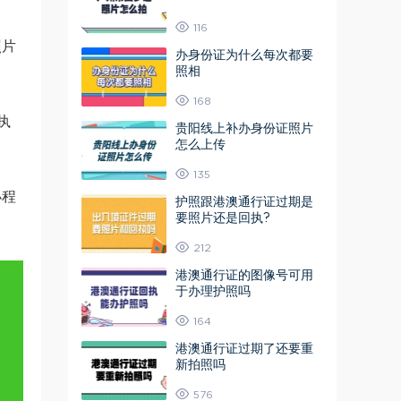
116
照片
办身份证为什么每次都要
照相
168
执
贵阳线上补办身份证照片
怎么上传
135
小程
护照跟港澳通行证过期是
要照片还是回执?
212
港澳通行证的图像号可用
于办理护照吗
164
港澳通行证过期了还要重
新拍照吗
576