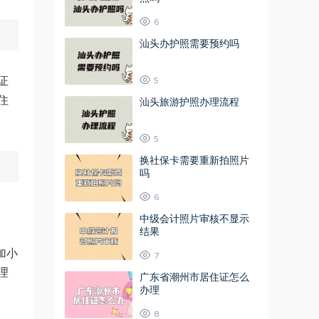
6
汕头办护照需要预约吗
证
5
住
汕头旅游护照办理流程
5
换社保卡需要重新拍照片
吗
6
中级会计照片审核不显示
结果
加小
7
理
广东省潮州市居住证怎么
办理
8