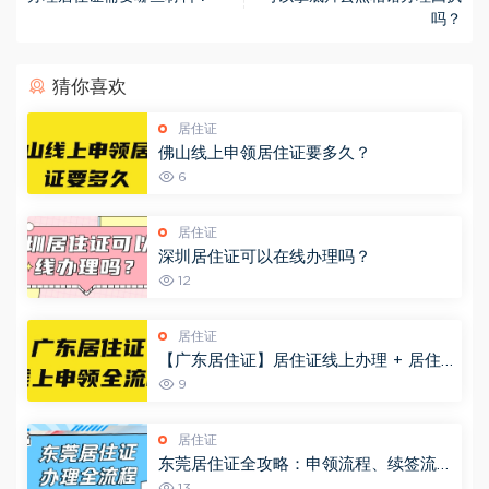
吗？
猜你喜欢
居住证
佛山线上申领居住证要多久？
6
居住证
深圳居住证可以在线办理吗？
12
居住证
【广东居住证】居住证线上办理 + 居住
登记 + 签证续签全指南！材料 + 流程一
9
次说清
居住证
东莞居住证全攻略：申领流程、续签流
程，看这篇！
13