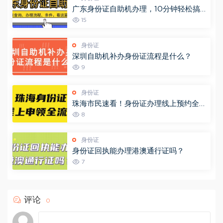
广东身份证自助机办理，10分钟轻松搞
定！附网点查询+办理流程→
15
身份证
深圳自助机补办身份证流程是什么？
9
身份证
珠海市民速看！身份证办理线上预约全攻
略，省时又省力（“珠海公安”预约办证大
8
厅）
身份证
身份证回执能办理港澳通行证吗？
7
评论
0