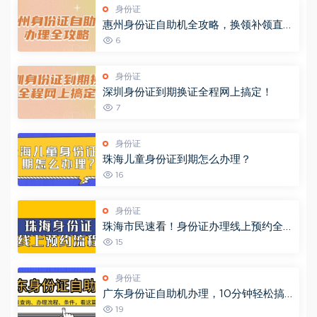
身份证
惠州身份证自助机全攻略，换领补领直接
冲！（附自助机办理点）
6
身份证
深圳身份证到期换证全程网上搞定！
7
身份证
珠海儿童身份证到期怎么办理？
16
身份证
珠海市民速看！身份证办理线上预约全攻
略，省时又省力（“珠海公安”预约办证大
15
厅）
身份证
广东身份证自助机办理，10分钟轻松搞
定！附网点查询+办理流程→
19