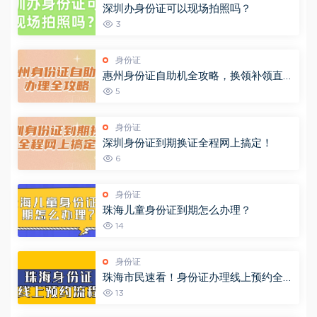
深圳办身份证可以现场拍照吗？
3
身份证
惠州身份证自助机全攻略，换领补领直接
冲！（附自助机办理点）
5
身份证
深圳身份证到期换证全程网上搞定！
6
身份证
珠海儿童身份证到期怎么办理？
14
身份证
珠海市民速看！身份证办理线上预约全攻
略，省时又省力（“珠海公安”预约办证大
13
厅）