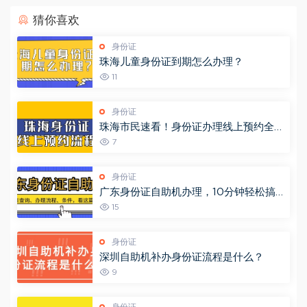
猜你喜欢
身份证
珠海儿童身份证到期怎么办理？
11
身份证
珠海市民速看！身份证办理线上预约全攻
略，省时又省力（“珠海公安”预约办证大
7
厅）
身份证
广东身份证自助机办理，10分钟轻松搞
定！附网点查询+办理流程→
15
身份证
深圳自助机补办身份证流程是什么？
9
身份证